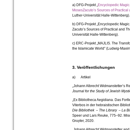
a) DFG-Projekt „
Encyclopedic Magic.
MosesZacuto’s Sources of Practical
Luther-Universität Halle-Wittenberg).
b) DFG-Projekt „Encyclopedic Magic
Zacuto’s Sources of Practical and Th
Universität Halle-Wittenberg).
c) ERC-Projekt „MAJLIS. The Transfor
the Islamicate World” (Ludwig-Maxim
3. Veröffentlichungen
a) Artikel
„Johann Albrecht Widmanstetter’s Re
Journal for the Study of Jewish Mysti
„Ex Bibliotheca Aegidiana. Das Fort
Viterbos in der hebraistischen Bibli
Die Bibliothek – The Library – La B
Speer und Lars Reuke, 775–92. Misc
Gruyter, 2020.
„Johann Albrecht Widmanstetter and 