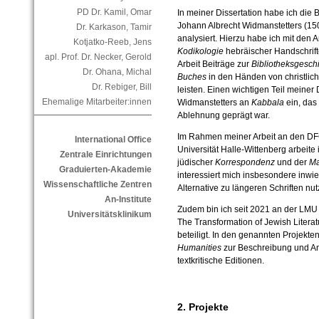
PD Dr. Kamil, Omar
In meiner Dissertation habe ich die 
Johann Albrecht Widmanstetters (1
Dr. Karkason, Tamir
analysiert. Hierzu habe ich mit den
Kotjatko-Reeb, Jens
Kodikologie
hebräischer Handschrifte
apl. Prof. Dr. Necker, Gerold
Arbeit Beiträge zur
Bibliotheksgesch
Dr. Ohana, Michal
Buches
in den Händen von christlic
Dr. Rebiger, Bill
leisten. Einen wichtigen Teil meiner
Ehemalige Mitarbeiter:innen
Widmanstetters an
Kabbala
ein, das
Ablehnung geprägt war.
Im Rahmen meiner Arbeit an den DF
International Office
Universität Halle-Wittenberg arbeite 
Zentrale Einrichtungen
jüdischer
Korrespondenz
und der
Ma
Graduierten-Akademie
interessiert mich insbesondere inwie
Wissenschaftliche Zentren
Alternative zu längeren Schriften nut
An-Institute
Zudem bin ich seit 2021 an der LM
Universitätsklinikum
The Transformation of Jewish Literatu
beteiligt. In den genannten Projekt
Humanities
zur Beschreibung und An
textkritische Editionen.
2. Projekte