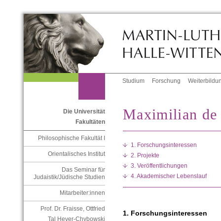
Studium
Forschung
Weiterbildu
Maximilian de
Die Universität
Fakultäten
Philosophische Fakultät I
1. Forschungsinteressen
Orientalisches Institut
2. Projekte
3. Veröffentlichungen
Das Seminar für
4. Akademischer Lebenslauf
Judaistik/Jüdische Studien
Mitarbeiter:innen
Prof. Dr. Fraisse, Ottfried
1. Forschungsinteressen
Tal Hever-Chybowski