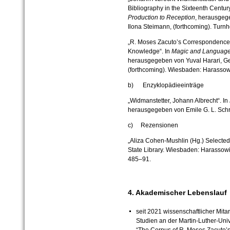
Bibliography in the Sixteenth Century
Production to Reception
, herausgeg
Ilona Steimann, (forthcoming). Turnh
„R. Moses Zacuto’s Correspondence 
Knowledge“. In
Magic and Language
herausgegeben von Yuval Harari, Ge
(forthcoming). Wiesbaden: Harassowi
b) Enzyklopädieeinträge
„Widmanstetter, Johann Albrecht“. In
herausgegeben von Emile G. L. Schrij
c) Rezensionen
„Aliza Cohen-Mushlin (Hg.) Selecte
State Library. Wiesbaden: Harassowi
485–91.
4. Akademischer Lebenslauf
seit 2021 wissenschaftlicher Mita
Studien an der Martin-Luther-Univ
“The Corpus of R. Moses Zacuto’