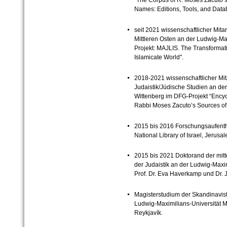
Names: Editions, Tools, and Data
seit 2021 wissenschaftlicher Mitar
Mittleren Osten an der Ludwig-M
Projekt: MAJLIS. The Transformatio
Islamicate World".
2018-2021 wissenschaftlicher Mit
Judaistik/Jüdische Studien an der
Wittenberg im DFG-Projekt “Encyc
Rabbi Moses Zacuto’s Sources of 
2015 bis 2016 Forschungsaufenth
National Library of Israel, Jerusa
2015 bis 2021 Doktorand der mitt
der Judaistik an der Ludwig-Maxi
Prof. Dr. Eva Haverkamp und Dr. J
Magisterstudium der Skandinavisti
Ludwig-Maximilians-Universität M
Reykjavík.